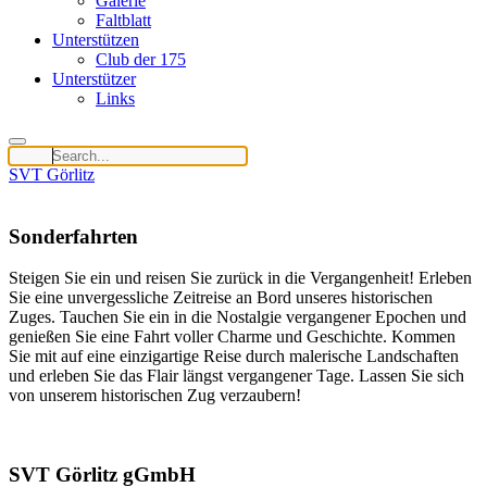
Galerie
Faltblatt
Unterstützen
Club der 175
Unterstützer
Links
SVT Görlitz
Sonderfahrten
Steigen Sie ein und reisen Sie zurück in die Vergangenheit! Erleben
Sie eine unvergessliche Zeitreise an Bord unseres historischen
Zuges. Tauchen Sie ein in die Nostalgie vergangener Epochen und
Wir nutzen Cookies auf unserer Website. Einige von ihnen sind
genießen Sie eine Fahrt voller Charme und Geschichte. Kommen
essenziell für den Betrieb der Seite, während andere uns helfen, diese
Sie mit auf eine einzigartige Reise durch malerische Landschaften
Website und die Nutzererfahrung zu verbessern (Tracking Cookies).
und erleben Sie das Flair längst vergangener Tage. Lassen Sie sich
Sie können selbst entscheiden, ob Sie die Cookies zulassen möchten.
von unserem historischen Zug verzaubern!
Bitte beachten Sie, dass bei einer Ablehnung womöglich nicht mehr
alle Funktionalitäten der Seite zur Verfügung stehen.
Akzeptieren
Ablehnen
SVT Görlitz gGmbH
Weitere Informationen