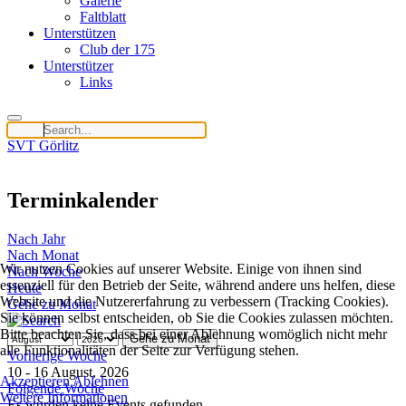
Galerie
Faltblatt
Unterstützen
Club der 175
Unterstützer
Links
SVT Görlitz
Terminkalender
Nach Jahr
Nach Monat
Wir nutzen Cookies auf unserer Website. Einige von ihnen sind
Nach Woche
essenziell für den Betrieb der Seite, während andere uns helfen, diese
Heute
Website und die Nutzererfahrung zu verbessern (Tracking Cookies).
Gehe zu Monat
Sie können selbst entscheiden, ob Sie die Cookies zulassen möchten.
Bitte beachten Sie, dass bei einer Ablehnung womöglich nicht mehr
Gehe zu Monat
alle Funktionalitäten der Seite zur Verfügung stehen.
Vorherige Woche
10 - 16 August, 2026
Akzeptieren
Ablehnen
Folgende Woche
Weitere Informationen
Es wurden keine Events gefunden