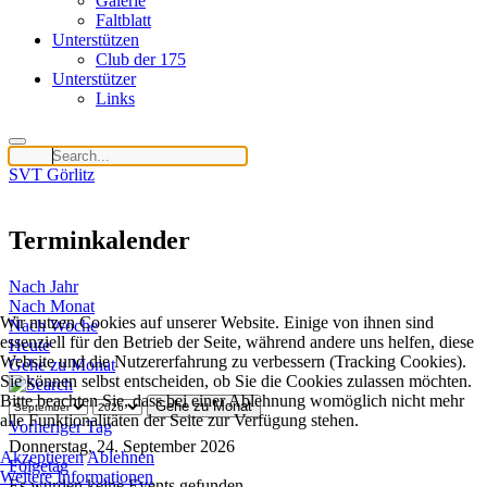
Galerie
Faltblatt
Unterstützen
Club der 175
Unterstützer
Links
SVT Görlitz
Terminkalender
Nach Jahr
Nach Monat
Wir nutzen Cookies auf unserer Website. Einige von ihnen sind
Nach Woche
essenziell für den Betrieb der Seite, während andere uns helfen, diese
Heute
Website und die Nutzererfahrung zu verbessern (Tracking Cookies).
Gehe zu Monat
Sie können selbst entscheiden, ob Sie die Cookies zulassen möchten.
Bitte beachten Sie, dass bei einer Ablehnung womöglich nicht mehr
Gehe zu Monat
alle Funktionalitäten der Seite zur Verfügung stehen.
Vorheriger Tag
Donnerstag, 24. September 2026
Akzeptieren
Ablehnen
Folgetag
Weitere Informationen
Es wurden keine Events gefunden